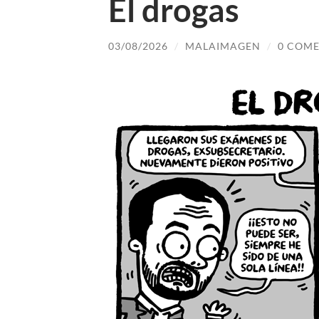
El drogas
03/08/2026
/
MALAIMAGEN
/
0 COME