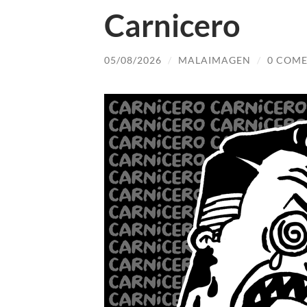
Carnicero
05/08/2026
/
MALAIMAGEN
/
0 COME