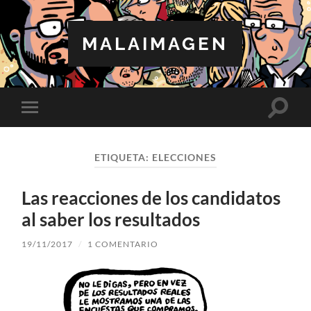
MALAIMAGEN
Altern
Alternar
el
el
campo
menú
de
móvil
búsqu
ETIQUETA:
ELECCIONES
Las reacciones de los candidatos
al saber los resultados
19/11/2017
/
1 COMENTARIO