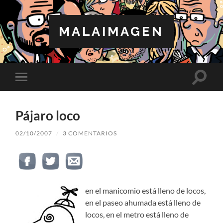
MALAIMAGEN
Altern
Alternar
el
el
campo
menú
de
móvil
búsqu
Pájaro loco
02/10/2007
/
3 COMENTARIOS
en el manicomio está lleno de locos,
en el paseo ahumada está lleno de
locos, en el metro está lleno de