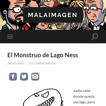
MALAIMAGEN
Altern
Alternar
el
el
campo
menú
de
móvil
búsqu
El Monstruo de Lago Ness
24/10/2007
/
0 COMENTARIOS
nadie sabe
donde queda
ese lago, pero