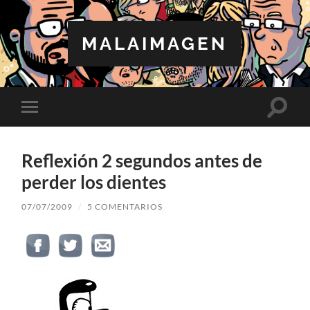
MALAIMAGEN
Altern
Alternar
el
el
campo
menú
de
móvil
búsqu
Reflexión 2 segundos antes de
perder los dientes
07/07/2009
/
5 COMENTARIOS