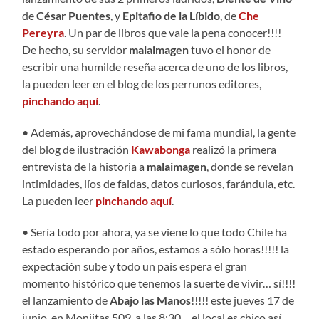
de
César Puentes
, y
Epitafio de la Líbido
, de
Che
Pereyra
. Un par de libros que vale la pena conocer!!!!
De hecho, su servidor
malaimagen
tuvo el honor de
escribir una humilde reseña acerca de uno de los libros,
la pueden leer en el blog de los perrunos editores,
pinchando aquí
.
• Además, aprovechándose de mi fama mundial, la gente
del blog de ilustración
Kawabonga
realizó la primera
entrevista de la historia a
malaimagen
, donde se revelan
intimidades, líos de faldas, datos curiosos, farándula, etc.
La pueden leer
pinchando aquí
.
• Sería todo por ahora, ya se viene lo que todo Chile ha
estado esperando por años, estamos a sólo horas!!!!! la
expectación sube y todo un país espera el gran
momento histórico que tenemos la suerte de vivir… sí!!!!
el lanzamiento de
Abajo las Manos
!!!!! este jueves 17 de
junio, en Monjitas 509, a las 8:30… el local es chico así