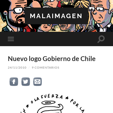
MALAIMAGEN
Altern
Alternar
el
el
campo
menú
de
móvil
búsqu
Nuevo logo Gobierno de Chile
24/11/2010
/
9 COMENTARIOS