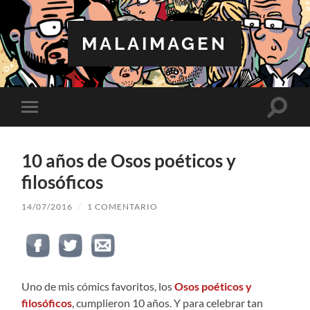
MALAIMAGEN
Altern
Alternar
el
el
campo
menú
de
móvil
búsqu
10 años de Osos poéticos y
filosóficos
14/07/2016
/
1 COMENTARIO
Uno de mis cómics favoritos, los
Osos poéticos y
filosóficos
, cumplieron 10 años. Y para celebrar tan