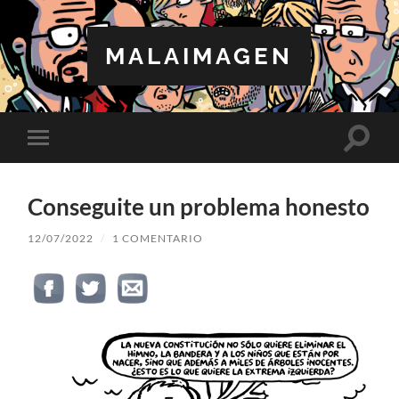
MALAIMAGEN
Altern
Alternar
el
el
campo
menú
de
móvil
búsqu
Conseguite un problema honesto
12/07/2022
/
1 COMENTARIO